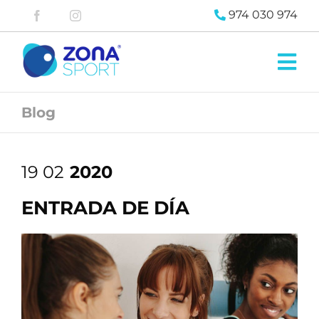
Saltar
974 030 974
al
contenido
Tog
Nav
Zona
Pádel
Blog
Zona
Fitness
Blog
19 02
2020
Contacta
ENTRADA DE DÍA