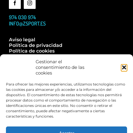
974 030 974
INFO@ZSPORT.ES
Aviso legal
Política de privacidad
Política de cookies
Accesibilidad
Gestionar el
Trabaja con nosotros
consentimiento de las
Contacta
cookies
Para ofrecer las mejores experiencias, utilizamos tecnologías como
las cookies para almacenar y/o acceder a la información del
dispositivo. El consentimiento de estas tecnologías nos permitirá
Esta web está financiada por la Unión Europea – Next
procesar datos como el comportamiento de navegación o las
Generation EU
identificaciones únicas en este sitio. No consentir o retirar el
consentimiento, puede afectar negativamente a ciertas
características y funciones.