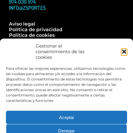
974 030 974
INFO@ZSPORT.ES
Aviso legal
Política de privacidad
Política de cookies
Accesibilidad
Gestionar el
Trabaja con nosotros
consentimiento de las
Contacta
cookies
Para ofrecer las mejores experiencias, utilizamos tecnologías como
las cookies para almacenar y/o acceder a la información del
dispositivo. El consentimiento de estas tecnologías nos permitirá
Esta web está financiada por la Unión Europea – Next
procesar datos como el comportamiento de navegación o las
Generation EU
identificaciones únicas en este sitio. No consentir o retirar el
consentimiento, puede afectar negativamente a ciertas
características y funciones.
Aceptar
Denegar