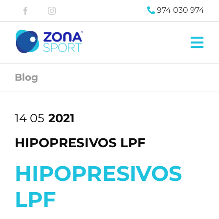
Saltar
974 030 974
al
contenido
Tog
Nav
Zona
Pádel
Blog
Zona
Fitness
Blog
14 05
2021
Contacta
HIPOPRESIVOS LPF
HIPOPRESIVOS
LPF