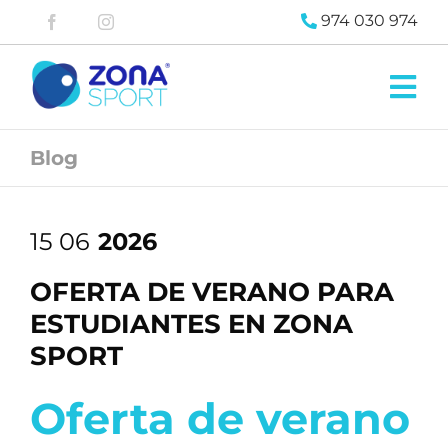
Saltar
974 030 974
al
contenido
Tog
Nav
Zona
Pádel
Blog
Zona
Fitness
Blog
15 06
2026
Contacta
OFERTA DE VERANO PARA
ESTUDIANTES EN ZONA
SPORT
Oferta de verano