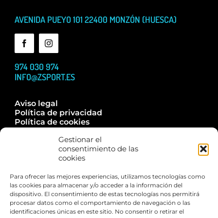
AVENIDA PUEYO 101 22400 MONZÓN (HUESCA)
974 030 974
INFO@ZSPORT.ES
Aviso legal
Política de privacidad
Política de cookies
Accesibilidad
Gestionar el
Trabaja con nosotros
consentimiento de las
Contacta
cookies
Para ofrecer las mejores experiencias, utilizamos tecnologías como
las cookies para almacenar y/o acceder a la información del
dispositivo. El consentimiento de estas tecnologías nos permitirá
Esta web está financiada por la Unión Europea – Next
procesar datos como el comportamiento de navegación o las
Generation EU
identificaciones únicas en este sitio. No consentir o retirar el