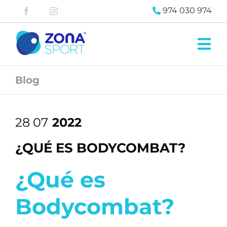
Saltar
974 030 974
al
contenido
Tog
Nav
Zona
Pádel
Blog
Zona
Fitness
Blog
28 07
2022
Contacta
¿QUÉ ES BODYCOMBAT?
¿Qué es
Bodycombat?